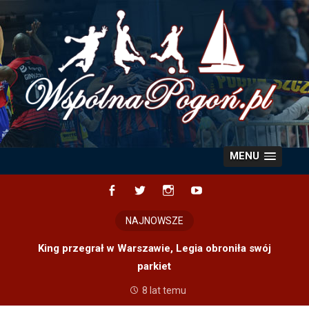
Skip
to
content
MENU
Facebook
Twitter
Instagram
YouTube
NAJNOWSZE
King przegrał w Warszawie, Legia obroniła swój
parkiet
8 lat temu