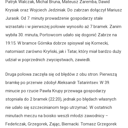
Patryk Walczak, Michal Bruna, Mateusz Zaremba, Dawid
Krysiak oraz Wojciech Jedziniak. Do zabrzan dołączył Mariusz
Jurasik. Od 7. minuty prowadzenie gospodarzy stale
wzrastało i w pierwszej połowie wynosiło aż 7 bramek. Zanim
wybiła 30. minuta, Portowcom udało się dogonić Zabrze na
19:15. W bramce Górnika dobrze spisywał się Kornecki,
natomiast zarówno Kryński, jak i Tatar, który miał bardzo duży
udział w poprzednich zwycięstwach, zawiedli.
Druga połowa zaczęła się od błędów z obu stron. Pierwszą
bramkę po przerwie zdobył Aleksandr Tatarintsev. W 39.
minucie po rzucie Pawła Krupy przewaga gospodarzy
stopniała do 2 bramek (22:20), jednak po błędach własnych
nie udało się szczecinianom tego utrzymać. W ostatnich
minutach meczu na boisko weszli młodzi zawodnicy –
Fedeńczak, Grzegorek, Zając, Biernacki. Tomasz Grzegorek