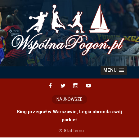
Skip
to
content
MENU
Facebook
Twitter
Instagram
YouTube
NAJNOWSZE
King przegrał w Warszawie, Legia obroniła swój
parkiet
8 lat temu