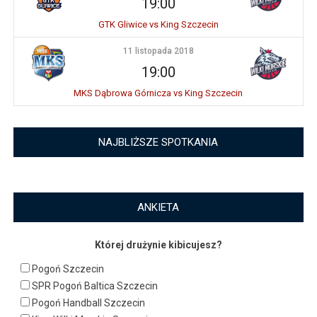
19:00
GTK Gliwice vs King Szczecin
11 listopada 2018
19:00
MKS Dąbrowa Górnicza vs King Szczecin
NAJBLIŻSZE SPOTKANIA
ANKIETA
Której drużynie kibicujesz?
Pogoń Szczecin
SPR Pogoń Baltica Szczecin
Pogoń Handball Szczecin