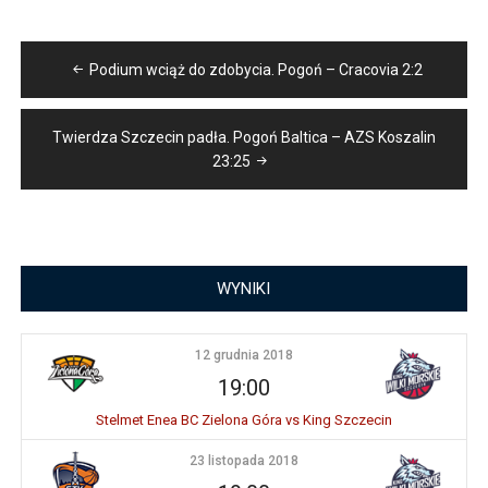
Nawigacja
Podium wciąż do zdobycia. Pogoń – Cracovia 2:2
wpisu
Twierdza Szczecin padła. Pogoń Baltica – AZS Koszalin
23:25
WYNIKI
12 grudnia 2018
19:00
Stelmet Enea BC Zielona Góra vs King Szczecin
23 listopada 2018