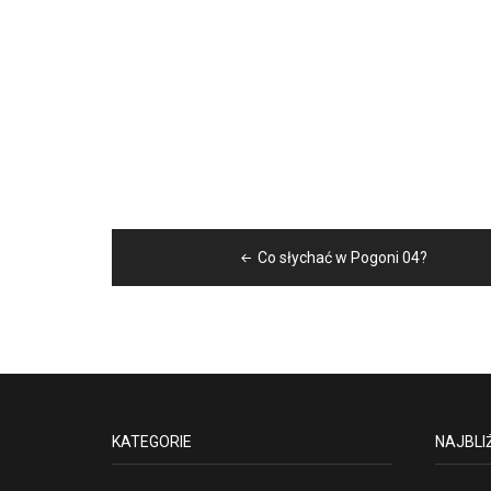
Nawigacja
Co słychać w Pogoni 04?
wpisu
KATEGORIE
NAJBLI