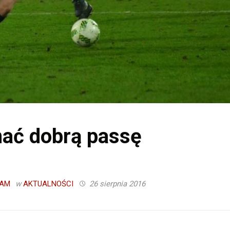
ać dobrą passę
AM
w
AKTUALNOŚCI
26 sierpnia 2016