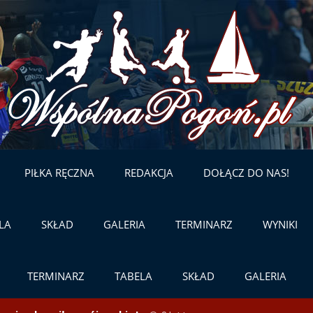
Skip
to
content
PIŁKA RĘCZNA
REDAKCJA
DOŁĄCZ DO NAS!
LA
SKŁAD
GALERIA
TERMINARZ
WYNIKI
TERMINARZ
TABELA
SKŁAD
GALERIA