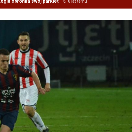
egia obroniła swój parkiet
8 lat temu