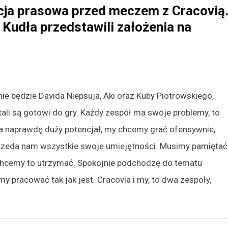
ncja prasowa przed meczem z Cracovią
Kudła przedstawili założenia na
e będzie Davida Niepsuja, Aki oraz Kuby Piotrowskiego,
tali są gotowi do gry. Każdy zespół ma swoje problemy, to
a naprawdę duży potencjał, my chcemy grać ofensywnie,
przeda nam wszystkie swoje umiejętności. Musimy pamiętać
 chcemy to utrzymać. Spokojnie podchodzę do tematu
emy pracować tak jak jest. Cracovia i my, to dwa zespoły,