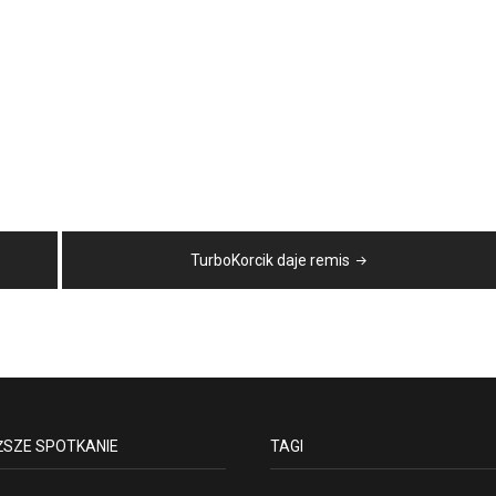
TurboKorcik daje remis
ŻSZE SPOTKANIE
TAGI