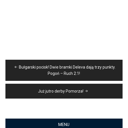
Nawigacja
Bułgarski pocisk! Dwie bramki Deleva dają trzy punkty.
wpisu
Pogoń – Ruch 2:1!
Już jutro derby Pomorza!
MENU