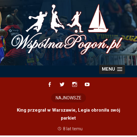
Skip
to
content
MENU
Facebook
Twitter
Instagram
YouTube
NAJNOWSZE
King przegrał w Warszawie, Legia obroniła swój
parkiet
8 lat temu