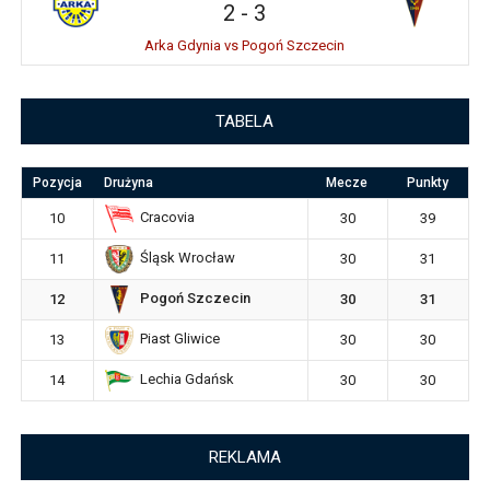
2
-
3
Arka Gdynia vs Pogoń Szczecin
TABELA
Pozycja
Drużyna
Mecze
Punkty
Cracovia
10
30
39
Śląsk Wrocław
11
30
31
Pogoń Szczecin
12
30
31
Piast Gliwice
13
30
30
Lechia Gdańsk
14
30
30
REKLAMA